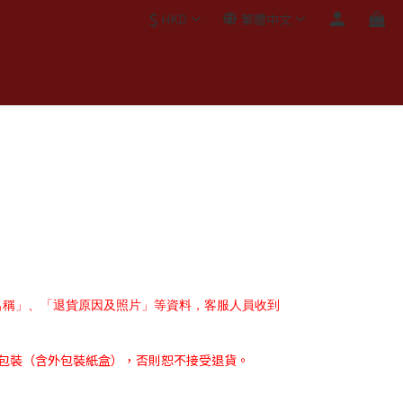
$
HKD
繁體中文
。
名稱」、「退貨原因及照片」等資料，客服人員收到
包裝（含外包裝紙盒），否則恕不接受退貨。