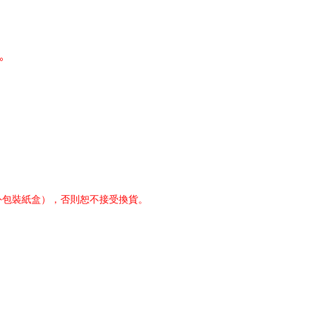
。
外包裝紙盒），否則恕不接受換貨。