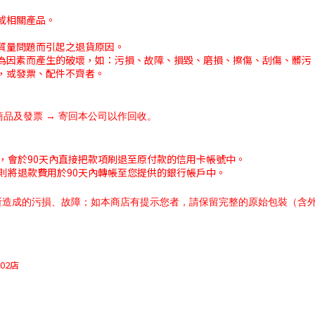
或相關產品。
質量問題而引起之退貨原因。
為因素而產生的破壞，如：污損、故障、損毀、磨損、擦傷、刮傷、髒污
，或發票、配件不齊者。
商品及發票 → 寄回本公司以作回收。
，會於90天內直接把款項刷退至原付款的信用卡帳號中。
則將退款費用
於90天內
轉帳至您提供的銀行帳戶中。
所造成的污損、故障；如本商店有提示您者，請保留完整的原始包裝（含
02店