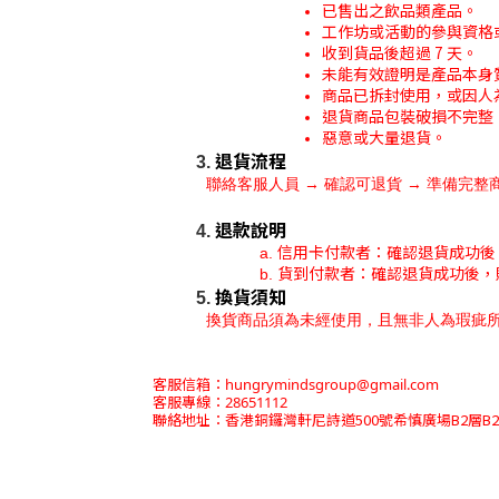
已售出之飲品類產品。
工作坊或活動的參與資格
收到貨品後超過 7 天。
未能有效證明是產品本身
商品已拆封使用，或因人
退貨商品包裝破損不完整
惡意或大量退貨。
退貨流程
聯絡客服人員 → 確認可退貨 → 準備完整
退款說明
信用卡付款者：確認退貨成功後
貨到付款者：確認退貨成功後，
換貨須知
換貨商品須為未經使用，且無非人為瑕疵
客服信箱：hungrymindsgroup@gmail.com
客服專線：28651112
香港銅鑼灣軒尼詩道500號希慎廣場B2層B2
聯絡地址：