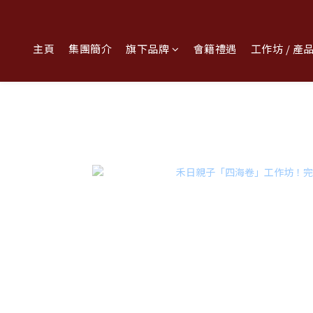
主頁
集團簡介
旗下品牌
會籍禮遇
工作坊 / 產