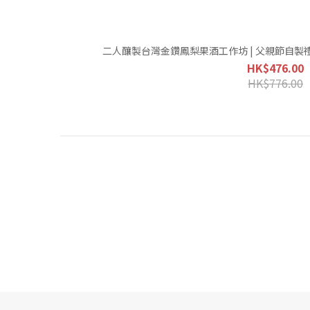
二人釀製台灣金鑽鳳梨果酒工作坊 | 父親節自
HK$476.00
HK$776.00