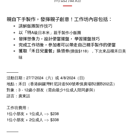
親自下手製作，發揮親子創意！工作坊內容包括：
講解飯團製作技巧
以「特
A
級日本米」親手製作小飯團
發揮想像力，設計便當擺盤， 學習擺盤技巧
完成工作坊後，參加者可以帶走自己親手製作的便當
獲取「禾日兒童餐」換領劵
(
$118
價值
），下次來品嚐禾日美
味
———
活動日期︰27/7/2024（六）或 4/8/2024（日)
地點︰禾日（香港銅鑼灣軒尼詩道500號希慎廣場B2層B202店）
對象：3 - 12歲小朋友（需由最少1位成人陪同參與）
語言：廣東話
工作坊費用：
1位小朋友 + 1位成人 --> $238
1位小朋友 + 2位成人 --> $338
———