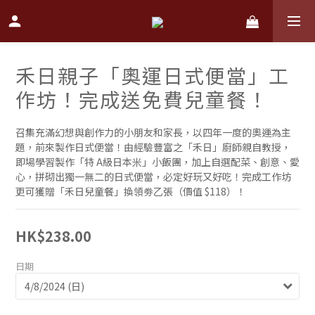
禾日親子「奧運日式便當」工
作坊！完成送免費兒童餐！
召集充滿幻想與創作力的小朋友和家長，以四年一度的奧運為主
題，前來製作日式便當！由經驗豐富之「禾日」廚師親自教授，
即場學習製作「特 A級日本米」小飯團，加上自選配菜、創意、愛
心，拼砌出獨一無二的日式便當，必定好玩又好吃！完成工作坊
更可獲贈「禾日兒童餐」換領劵乙張（價值 $118）！
HK$238.00
日期